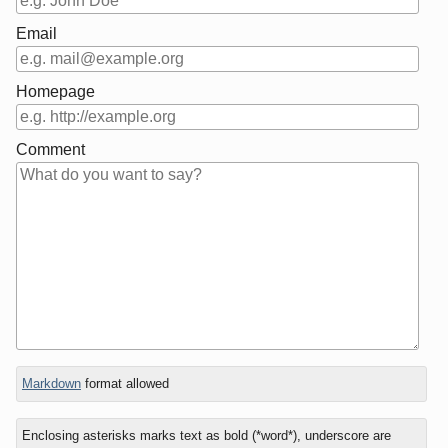
Email
Homepage
Comment
In
What
Markdown
format allowed
reply
is
to
five
Enclosing asterisks marks text as bold (*word*), underscore are