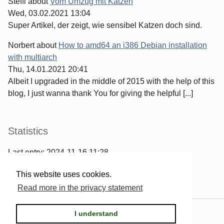
Steffi
about
Vom Umzug mit Katzen
Wed, 03.02.2021 13:04
Super Artikel, der zeigt, wie sensibel Katzen doch sind.
Norbert
about
How to amd64 an i386 Debian installation
with multiarch
Thu, 14.01.2021 20:41
Albeit I upgraded in the middle of 2015 with the help of this
blog, I just wanna thank You for giving the helpful [...]
Statistics
Last entry:
2024-11-16 11:28
967
entries written
This website uses cookies.
2567
comments have been made
Read more in the privacy statement
Powered by
Serendipity
& the
2k11
theme.
I understand