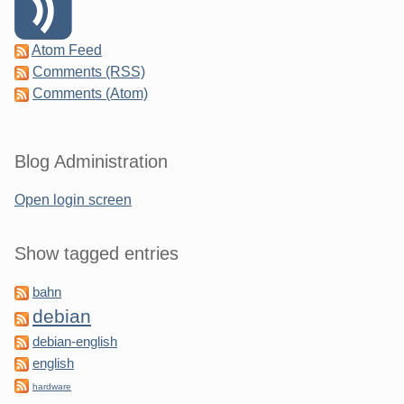
Atom Feed
Comments (RSS)
Comments (Atom)
Blog Administration
Open login screen
Show tagged entries
bahn
debian
debian-english
english
hardware