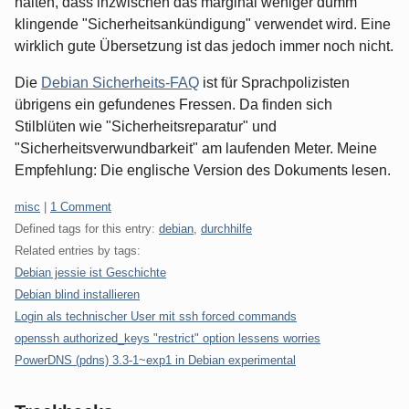
halten, dass inzwischen das marginal weniger dumm
klingende "Sicherheitsankündigung" verwendet wird. Eine
wirklich gute Übersetzung ist das jedoch immer noch nicht.
Die
Debian Sicherheits-FAQ
ist für Sprachpolizisten
übrigens ein gefundenes Fressen. Da finden sich
Stilblüten wie "Sicherheitsreparatur" und
"Sicherheitsverwundbarkeit" am laufenden Meter. Meine
Empfehlung: Die englische Version des Dokuments lesen.
Categories:
misc
|
1 Comment
Defined tags for this entry:
debian
,
durchhilfe
Related entries by tags:
Debian jessie ist Geschichte
Debian blind installieren
Login als technischer User mit ssh forced commands
openssh authorized_keys "restrict" option lessens worries
PowerDNS (pdns) 3.3-1~exp1 in Debian experimental