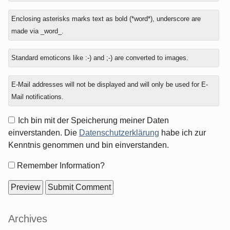
reply
is
to
nine
Enclosing asterisks marks text as bold (*word*), underscore are
minus
made via _word_.
nine?
Standard emoticons like :-) and ;-) are converted to images.
E-Mail addresses will not be displayed and will only be used for E-
Mail notifications.
Ich bin mit der Speicherung meiner Daten
einverstanden. Die
Datenschutzerklärung
habe ich zur
Kenntnis genommen und bin einverstanden.
Form
Remember Information?
options
Sidebar
Archives