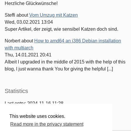
Herzliche Glückwünsche!
Steffi
about
Vom Umzug mit Katzen
Wed, 03.02.2021 13:04
Super Artikel, der zeigt, wie sensibel Katzen doch sind.
Norbert
about
How to amd64 an i386 Debian installation
with multiarch
Thu, 14.01.2021 20:41
Albeit I upgraded in the middle of 2015 with the help of this
blog, I just wanna thank You for giving the helpful [...]
Statistics
Last entry:
2024-11-16 11:28
967
entries written
This website uses cookies.
2567
comments have been made
Read more in the privacy statement