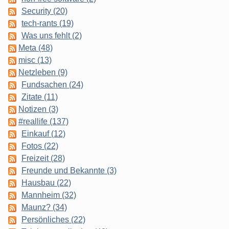
Security (20)
tech-rants (19)
Was uns fehlt (2)
Meta (48)
misc (13)
Netzleben (9)
Fundsachen (24)
Zitate (11)
Notizen (3)
#reallife (137)
Einkauf (12)
Fotos (22)
Freizeit (28)
Freunde und Bekannte (3)
Hausbau (22)
Mannheim (32)
Maunz? (34)
Persönliches (22)