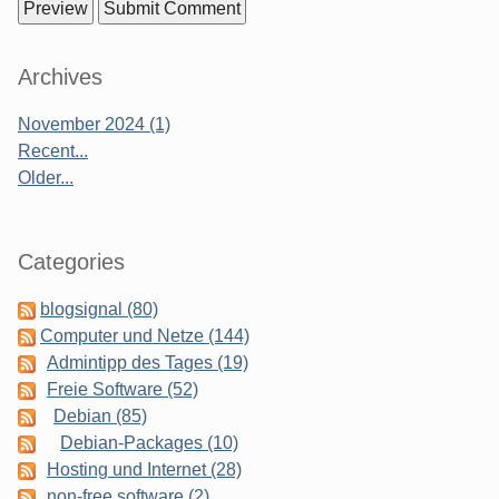
Sidebar
Archives
November 2024 (1)
Recent...
Older...
Categories
blogsignal (80)
Computer und Netze (144)
Admintipp des Tages (19)
Freie Software (52)
Debian (85)
Debian-Packages (10)
Hosting und Internet (28)
non-free software (2)