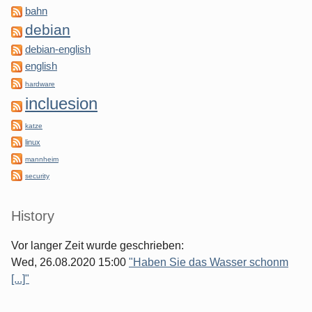
bahn
debian
debian-english
english
hardware
incluesion
katze
linux
mannheim
security
History
Vor langer Zeit wurde geschrieben:
Wed, 26.08.2020 15:00
"Haben Sie das Wasser schonm
[...]"