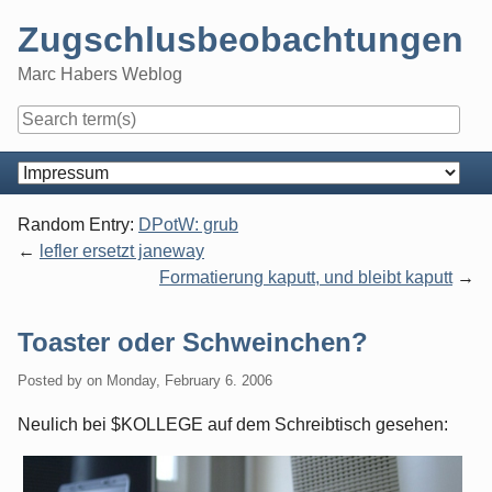
Skip
Zugschlusbeobachtungen
to
content
Marc Habers Weblog
Navigation
Random Entry:
DPotW: grub
lefler ersetzt janeway
Formatierung kaputt, und bleibt kaputt
Toaster oder Schweinchen?
Posted by
on
Monday, February 6. 2006
Neulich bei $KOLLEGE auf dem Schreibtisch gesehen: