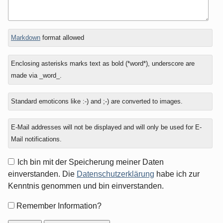
In
What
Markdown
format allowed
reply
is
to
eight
Enclosing asterisks marks text as bold (*word*), underscore are
minus
made via _word_.
three?
Standard emoticons like :-) and ;-) are converted to images.
E-Mail addresses will not be displayed and will only be used for E-
Mail notifications.
Ich bin mit der Speicherung meiner Daten
einverstanden. Die
Datenschutzerklärung
habe ich zur
Kenntnis genommen und bin einverstanden.
Form
Remember Information?
options