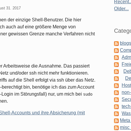
Recent..
ust 31. 2017
Older...
en der einzige Shell-Benutzer. Die hier
ch auch auf eine größere Menge von
Catego
ner gewissen Grenze manche Verfahren nicht
blogs
Comp
Admi
Frei
ner Arbeitsweise die Ausnahme. Das passiert
Deb
etz und/oder ssh nicht mehr funktionieren.
De
fs auf die Shell erfolgt via ssh über das Netz.
Host
-berechtigt bin, benötige ich das zum Account
o
non-
ogin im Störungsfall) nur, um mich bei
sudo
Secu
nen.
tech
 Shell-Accounts und ihre Absicherung (mit
Was 
Meta 
misc 