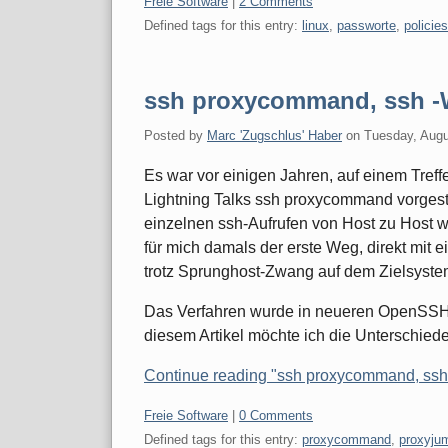
Categories:
Freie Software
|
2 Comments
Defined tags for this entry:
linux
,
passworte
,
policies
ssh proxycommand, ssh -
Posted by
Marc 'Zugschlus' Haber
on
Tuesday, Augu
Es war vor einigen Jahren, auf einem Tre
Lightning Talks ssh proxycommand vorgeste
einzelnen ssh-Aufrufen von Host zu Host 
für mich damals der erste Weg, direkt mit 
trotz Sprunghost-Zwang auf dem Zielsyste
Das Verfahren wurde in neueren OpenSSH-
diesem Artikel möchte ich die Unterschiede
Continue reading "ssh proxycommand, ssh
Categories:
Freie Software
|
0 Comments
Defined tags for this entry:
proxycommand
,
proxyju