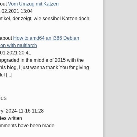
out
Vom Umzug mit Katzen
.02.2021 13:04
tikel, der zeigt, wie sensibel Katzen doch
about
How to amd64 an i386 Debian
tion with multiarch
.01.2021 20:41
 upgraded in the middle of 2015 with the
this blog, I just wanna thank You for giving
ul [...]
ics
ry:
2024-11-16 11:28
ies written
mments have been made