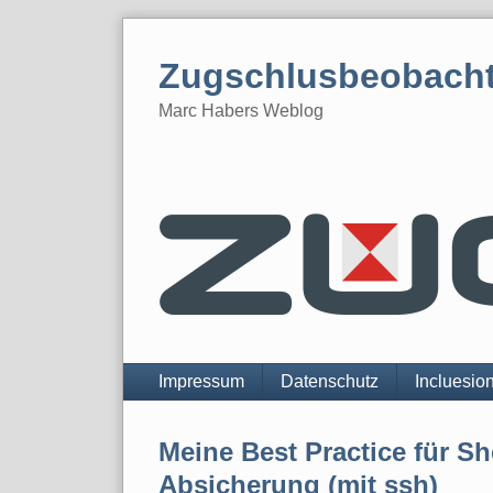
Skip
to
Zugschlusbeobach
content
Marc Habers Weblog
Navigation
Impressum
Datenschutz
Incluesio
Meine Best Practice für Sh
Absicherung (mit ssh)