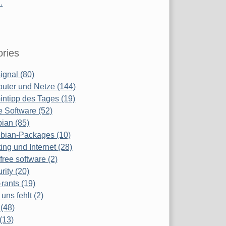
.
ries
ignal (80)
uter und Netze (144)
ntipp des Tages (19)
e Software (52)
ian (85)
bian-Packages (10)
ing und Internet (28)
free software (2)
rity (20)
-rants (19)
uns fehlt (2)
(48)
(13)