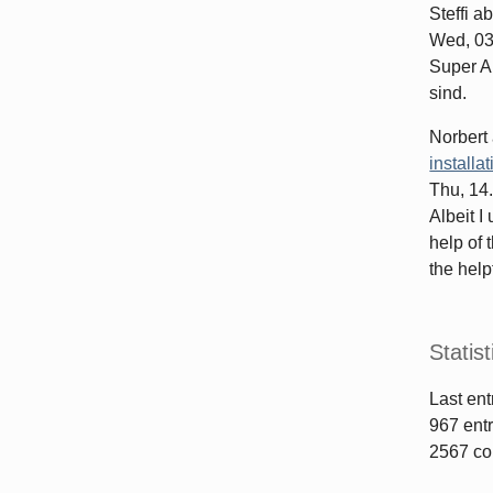
Steffi
ab
Wed, 03
Super Ar
sind.
Norbert
installa
Thu, 14
Albeit I
help of 
the helpf
Statist
Last ent
967
entr
2567
co