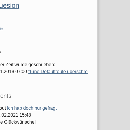
luesion
im
y
ger Zeit wurde geschrieben:
.01.2018 07:00
"Eine Defaultroute überschre
ents
out
Ich hab doch nur gefragt
.02.2021 15:48
he Glückwünsche!