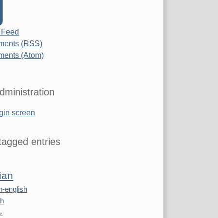
 Feed
ents (RSS)
ents (Atom)
dministration
gin screen
agged entries
ian
n-english
sh
re