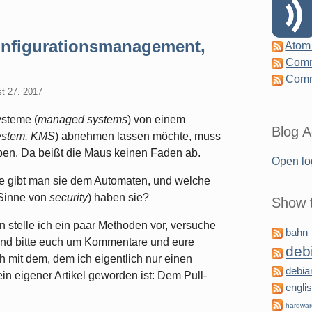
Konfigurationsmanagement,
Atom
Comm
Comm
t 27. 2017
ysteme (
managed systems
) von einem
Blog A
ystem, KMS
) abnehmen lassen möchte, muss
en. Da beißt die Maus keinen Faden ab.
Open lo
e gibt man sie dem Automaten, und welche
 Sinne von
security
) haben sie?
Show t
n stelle ich ein paar Methoden vor, versuche
bahn
 und bitte euch um Kommentare und eure
deb
ch mit dem, dem ich eigentlich nur einen
debia
n eigener Artikel geworden ist: Dem Pull-
engli
hardwa