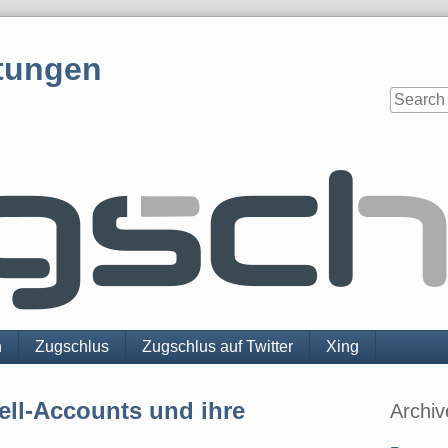
tungen
n
Zugschlus
Zugschlus auf Twitter
Xing
Sidebar
ell-Accounts und ihre
Archiv