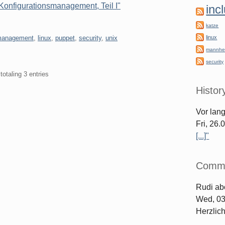
 Konfigurationsmanagement, Teil I"
inc
katze
smanagement
,
linux
,
puppet
,
security
,
unix
linux
mannhe
security
totaling 3 entries
Histor
Vor lan
Fri, 26
[...]"
Comm
Rudi
ab
Wed, 03
Herzlic