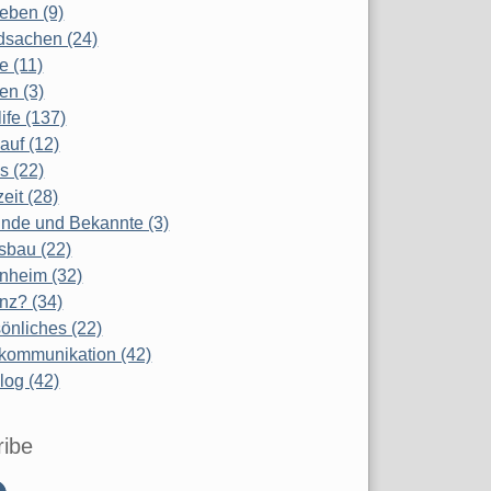
eben (9)
dsachen (24)
te (11)
en (3)
life (137)
auf (12)
s (22)
zeit (28)
nde und Bekannte (3)
sbau (22)
nheim (32)
nz? (34)
önliches (22)
kommunikation (42)
log (42)
ribe