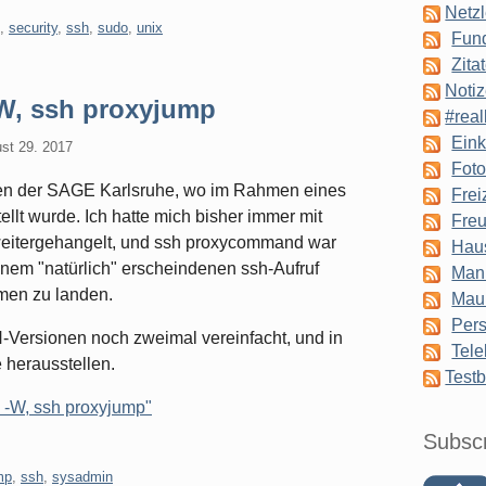
Netzl
,
security
,
ssh
,
sudo
,
unix
Fun
Zita
Notiz
W, ssh proxyjump
#real
Eink
st 29. 2017
Foto
ffen der SAGE Karlsruhe, wo im Rahmen eines
Frei
llt wurde. Ich hatte mich bisher immer mit
Freu
weitergehangelt, und ssh proxycommand war
Hau
einem "natürlich" erscheindenen ssh-Aufruf
Man
men zu landen.
Mau
Pers
Versionen noch zweimal vereinfacht, und in
Tele
 herausstellen.
Testb
 -W, ssh proxyjump"
Subsc
mp
,
ssh
,
sysadmin