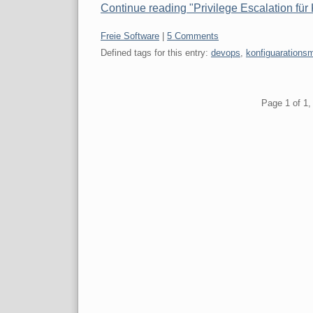
Continue reading "Privilege Escalation für
Categories:
Freie Software
|
5 Comments
Defined tags for this entry:
devops
,
konfiguaration
Pagination
Page 1 of 1, 