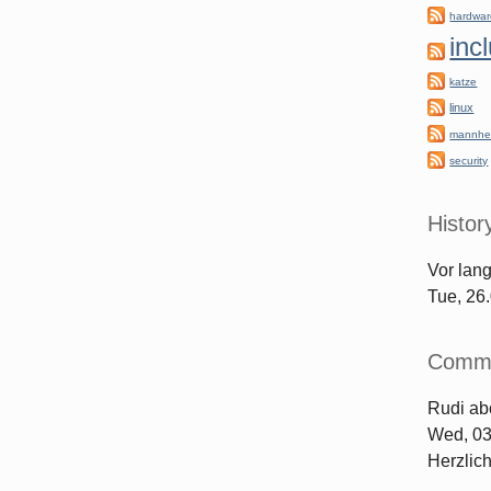
hardwa
inc
katze
linux
mannhe
security
Histor
Vor lan
Tue, 26
Comm
Rudi
ab
Wed, 03
Herzlic