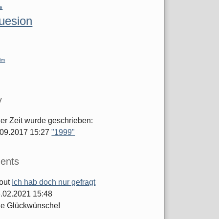
re
luesion
im
y
ger Zeit wurde geschrieben:
.09.2017 15:27
"1999"
ents
out
Ich hab doch nur gefragt
.02.2021 15:48
he Glückwünsche!