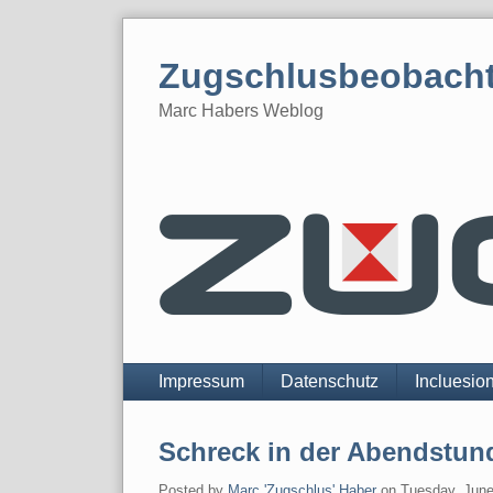
Skip
to
Zugschlusbeobach
content
Marc Habers Weblog
Navigation
Impressum
Datenschutz
Incluesio
Schreck in der Abendstun
Posted by
Marc 'Zugschlus' Haber
on
Tuesday, June