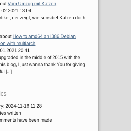
out
Vom Umzug mit Katzen
.02.2021 13:04
tikel, der zeigt, wie sensibel Katzen doch
about
How to amd64 an i386 Debian
tion with multiarch
.01.2021 20:41
 upgraded in the middle of 2015 with the
this blog, I just wanna thank You for giving
ul [...]
ics
ry:
2024-11-16 11:28
ies written
mments have been made