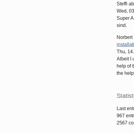
Steffi
ab
Wed, 03
Super Ar
sind.
Norbert
installa
Thu, 14
Albeit I
help of 
the helpf
Statist
Last ent
967
entr
2567
co