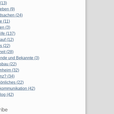
(13)
eben (9)
dsachen (24)
te (11)
en (3)
life (137)
auf (12)
s (22)
zeit (28)
nde und Bekannte (3)
sbau (22)
nheim (32)
nz? (34)
önliches (22)
kommunikation (42)
log (42)
ribe