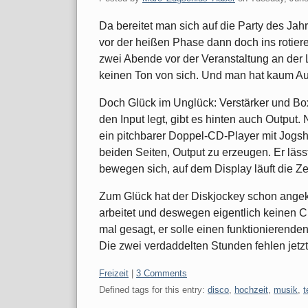
Da bereitet man sich auf die Party des Ja
vor der heißen Phase dann doch ins rotier
zwei Abende vor der Veranstaltung an der 
keinen Ton von sich. Und man hat kaum A
Doch Glück im Unglück: Verstärker und Bo
den Input legt, gibt es hinten auch Output.
ein pitchbarer Doppel-CD-Player mit Jogshu
beiden Seiten, Output zu erzeugen. Er läs
bewegen sich, auf dem Display läuft die Ze
Zum Glück hat der Diskjockey schon angekün
arbeitet und deswegen eigentlich keinen CD
mal gesagt, er solle einen funktionierenden
Die zwei verdaddelten Stunden fehlen jetzt
Categories:
Freizeit
|
3 Comments
Defined tags for this entry:
disco
,
hochzeit
,
musik
,
t