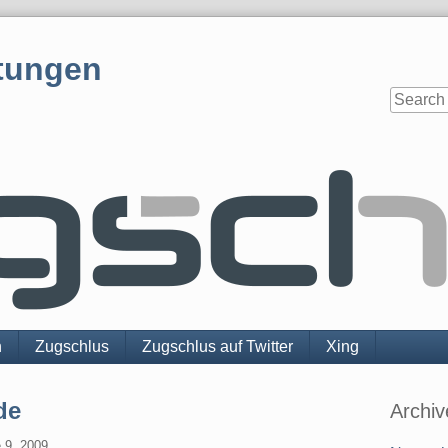
tungen
n
Zugschlus
Zugschlus auf Twitter
Xing
Sidebar
de
Archiv
 9. 2009