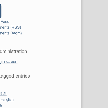
 Feed
ents (RSS)
ents (Atom)
dministration
gin screen
agged entries
ian
n-english
sh