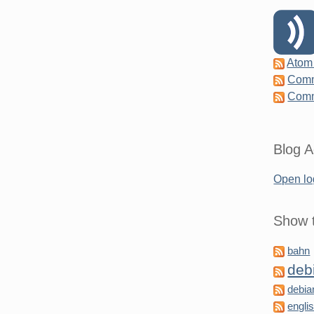
Atom
Comm
Comm
Blog A
Open lo
Show t
bahn
deb
debia
engli