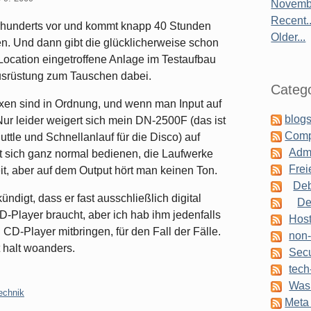
Novembe
Recent..
hrhunderts vor und kommt knapp 40 Stunden
Older...
en. Und dann gibt die glücklicherweise schon
Location eingetroffene Anlage im Testaufbau
usrüstung zum Tauschen dabei.
Catego
xen sind in Ordnung, und wenn man Input auf
blogs
 Nur leider weigert sich mein DN-2500F (das ist
Comp
ttle und Schnellanlauf für die Disco) auf
Admi
st sich ganz normal bedienen, die Laufwerke
Frei
it, aber auf dem Output hört man keinen Ton.
Deb
digt, dass er fast ausschließlich digital
De
-Player braucht, aber ich hab ihm jedenfalls
Host
 CD-Player mitbringen, für den Fall der Fälle.
non-
 halt woanders.
Secu
tech
Was 
echnik
Meta 