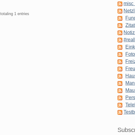
misc 
Netzl
totaling 1 entries
Fun
Zita
Notiz
#real
Eink
Foto
Frei
Freu
Hau
Man
Mau
Pers
Tele
Testb
Subsc