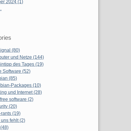
r 2024 (1)
.
ries
ignal (80)
uter und Netze (144)
ntipp des Tages (19)
e Software (52)
ian (85)
bian-Packages (10)
ing und Internet (28)
free software (2)
rity (20)
-rants (19)
uns fehlt (2)
(48)