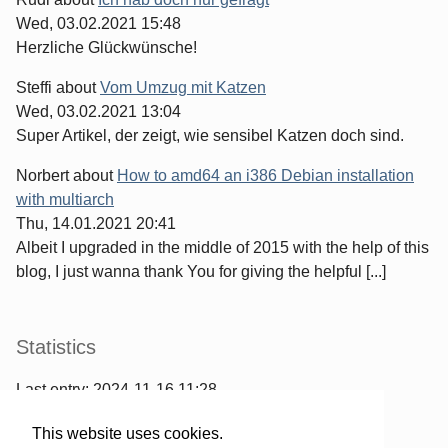
Wed, 03.02.2021 15:48
Herzliche Glückwünsche!
Steffi
about
Vom Umzug mit Katzen
Wed, 03.02.2021 13:04
Super Artikel, der zeigt, wie sensibel Katzen doch sind.
Norbert
about
How to amd64 an i386 Debian installation
with multiarch
Thu, 14.01.2021 20:41
Albeit I upgraded in the middle of 2015 with the help of this
blog, I just wanna thank You for giving the helpful [...]
Statistics
Last entry:
2024-11-16 11:28
967
entries written
This website uses cookies.
2567
comments have been made