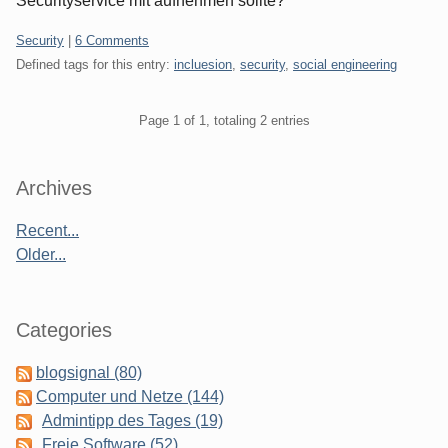
Securityservice mit aufnehmen sollte?
Categories:
Security
|
6 Comments
Defined tags for this entry:
incluesion
,
security
,
social engineering
Pagination
Page 1 of 1, totaling 2 entries
Sidebar
Archives
Recent...
Older...
Categories
blogsignal (80)
Computer und Netze (144)
Admintipp des Tages (19)
Freie Software (52)