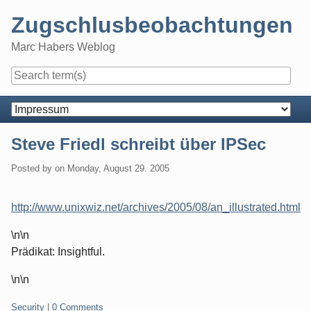
Skip
Zugschlusbeobachtungen
to
content
Marc Habers Weblog
Navigation
Steve Friedl schreibt über IPSec
Posted by
on
Monday, August 29. 2005
http://www.unixwiz.net/archives/2005/08/an_illustrated.html
\n\n
Prädikat: Insightful.
\n\n
Categories:
Security
|
0 Comments