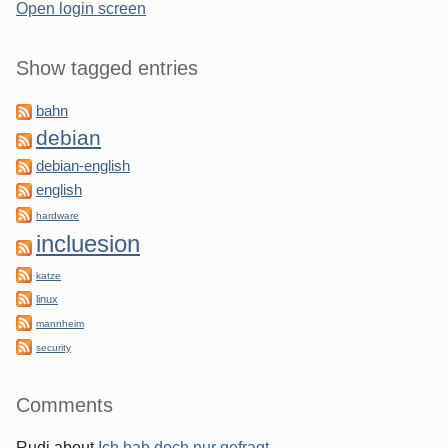
Open login screen
Show tagged entries
bahn
debian
debian-english
english
hardware
incluesion
katze
linux
mannheim
security
Comments
Rudi
about
Ich hab doch nur gefragt