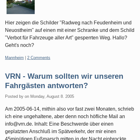
Hier zeigen die Schilder "Radweg nach Feudenheim und
Neuostheim" auf einen mit einer Schranke und dem Schild
"Verbot für Fahrzeuge aller Art" gesperrten Weg. Hallo?
Geht's noch?
Categories:
Mannheim
|
2 Comments
VRN - Warum sollten wir unseren
Fahrgästen antworten?
Posted by
on
Monday, August 8. 2005
Am 2005-06-14, mithin also vor fast zwei Monaten, schrieb
ich eine ungehaltene, aber denn noch höfliche Mail an
info@vrn.de. Inhalt: Eine Beschwerde über einen
geplatzten Anschluß im Spätverkehr, der mir einen
45minütigen Fußmarsch mitten in der Nacht einbrockte.