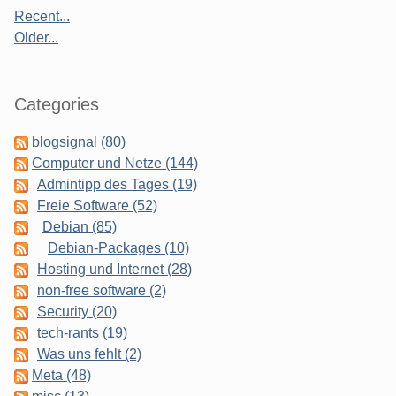
Recent...
Older...
Categories
blogsignal (80)
Computer und Netze (144)
Admintipp des Tages (19)
Freie Software (52)
Debian (85)
Debian-Packages (10)
Hosting und Internet (28)
non-free software (2)
Security (20)
tech-rants (19)
Was uns fehlt (2)
Meta (48)