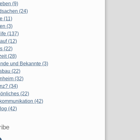
eben (9)
dsachen (24)
te (11)
en (3)
life (137)
auf (12)
s (22)
zeit (28)
nde und Bekannte (3)
sbau (22)
nheim (32)
nz? (34)
önliches (22)
kommunikation (42)
log (42)
ribe