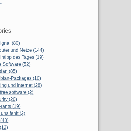
.
ries
ignal (80)
uter und Netze (144)
ntipp des Tages (19)
e Software (52)
ian (85)
bian-Packages (10)
ing und Internet (28)
free software (2)
rity (20)
-rants (19)
uns fehlt (2)
(48)
(13)