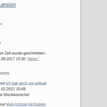
luesion
im
y
ger Zeit wurde geschrieben:
.09.2017 15:30
"Heim."
ents
out
Ich hab doch nur gefragt
.02.2021 15:48
he Glückwünsche!
out
Vom Umzug mit Katzen