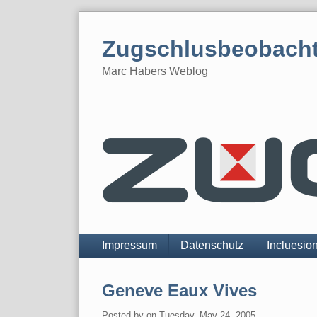
Skip
to
Zugschlusbeobach
content
Marc Habers Weblog
Navigation
Impressum
Datenschutz
Incluesio
Geneve Eaux Vives
Posted by
on
Tuesday, May 24. 2005