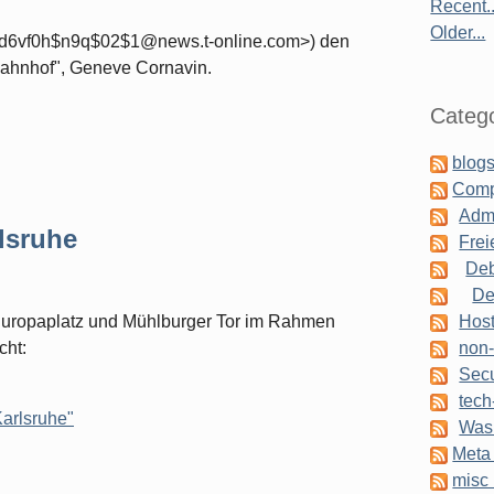
Recent..
Older...
(<d6vf0h$n9q$02$1@news.t-online.com>) den
hnhof", Geneve Cornavin.
Catego
blogs
Comp
Admi
lsruhe
Frei
Deb
De
Europaplatz und Mühlburger Tor im Rahmen
Host
cht:
non-
Secu
tech
arlsruhe"
Was 
Meta 
misc 