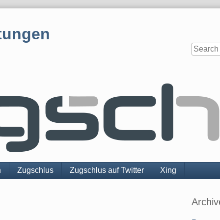
tungen
n
Zugschlus
Zugschlus auf Twitter
Xing
Sidebar
Archiv