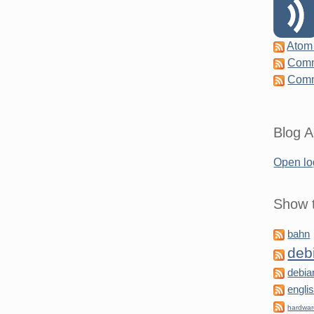
Atom
Comm
Comm
Blog A
Open lo
Show t
bahn
deb
debia
engli
hardwa