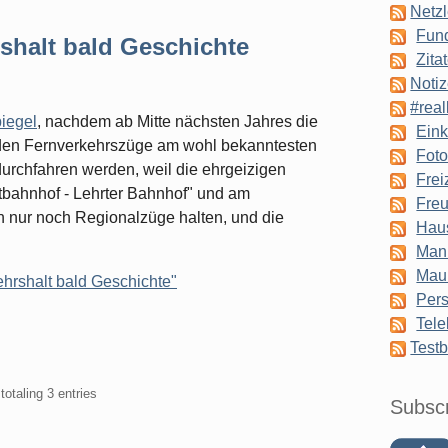
Netzl
Fun
rshalt bald Geschichte
Zita
Notiz
#real
iegel
, nachdem ab Mitte nächsten Jahres die
Eink
nden Fernverkehrszüge am wohl bekanntesten
Foto
urchfahren werden, weil die ehrgeizigen
Frei
tbahnhof - Lehrter Bahnhof" und am
Freu
 nur noch Regionalzüge halten, und die
Hau
Man
Mau
ehrshalt bald Geschichte"
Pers
Tele
Testb
totaling 3 entries
Subsc