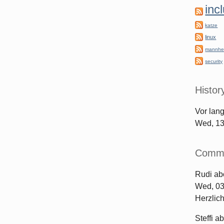
inc
katze
linux
mannhe
security
Histor
Vor lan
Wed, 13
Comm
Rudi
ab
Wed, 03
Herzlic
Steffi
ab