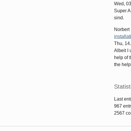
Wed, 03
Super Ar
sind.
Norbert
installa
Thu, 14
Albeit I
help of 
the helpf
Statist
Last ent
967
entr
2567
co