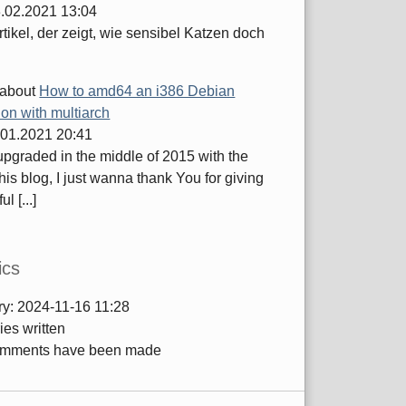
.02.2021 13:04
tikel, der zeigt, wie sensibel Katzen doch
about
How to amd64 an i386 Debian
tion with multiarch
.01.2021 20:41
 upgraded in the middle of 2015 with the
this blog, I just wanna thank You for giving
ul [...]
ics
ry:
2024-11-16 11:28
ies written
mments have been made