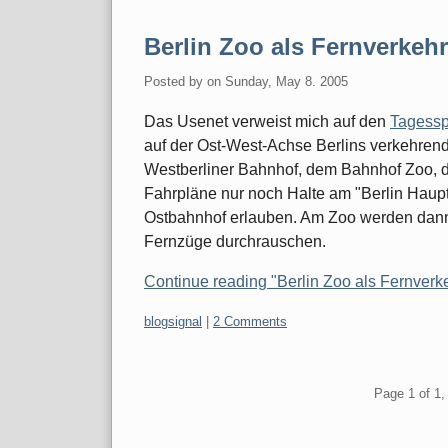
Berlin Zoo als Fernverkeh
Posted by
on
Sunday, May 8. 2005
Das Usenet verweist mich auf den
Tagessp
auf der Ost-West-Achse Berlins verkehre
Westberliner Bahnhof, dem Bahnhof Zoo, d
Fahrpläne nur noch Halte am "Berlin Haup
Ostbahnhof erlauben. Am Zoo werden dann
Fernzüge durchrauschen.
Continue reading "Berlin Zoo als Fernverk
Categories:
blogsignal
|
2 Comments
Pagination
Page 1 of 1, 