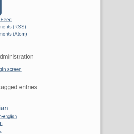
 Feed
ents (RSS)
ents (Atom)
dministration
gin screen
agged entries
ian
n-english
sh
re