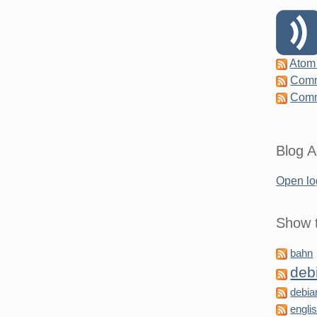
Atom
Comm
Comm
Blog A
Open lo
Show t
bahn
deb
debia
engli