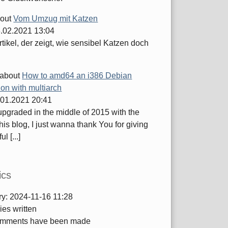
out
Vom Umzug mit Katzen
.02.2021 13:04
tikel, der zeigt, wie sensibel Katzen doch
about
How to amd64 an i386 Debian
tion with multiarch
.01.2021 20:41
 upgraded in the middle of 2015 with the
this blog, I just wanna thank You for giving
ul [...]
ics
ry:
2024-11-16 11:28
ies written
mments have been made