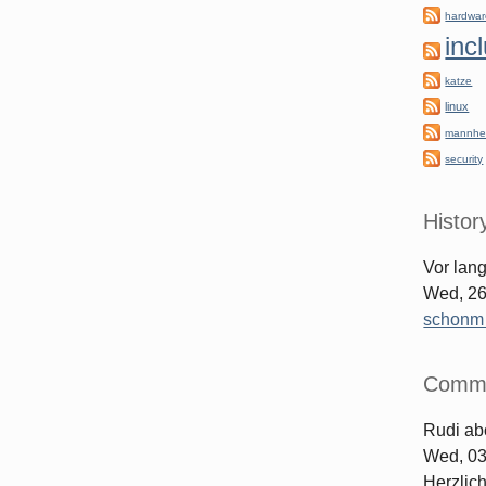
hardwa
inc
katze
linux
mannhe
security
Histor
Vor lan
Wed, 26
schonm [
Comm
Rudi
ab
Wed, 03
Herzlic