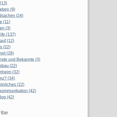
(13)
eben (9)
dsachen (24)
te (11)
en (3)
life (137)
auf (12)
s (22)
zeit (28)
nde und Bekannte (3)
sbau (22)
nheim (32)
nz? (34)
önliches (22)
kommunikation (42)
log (42)
ribe