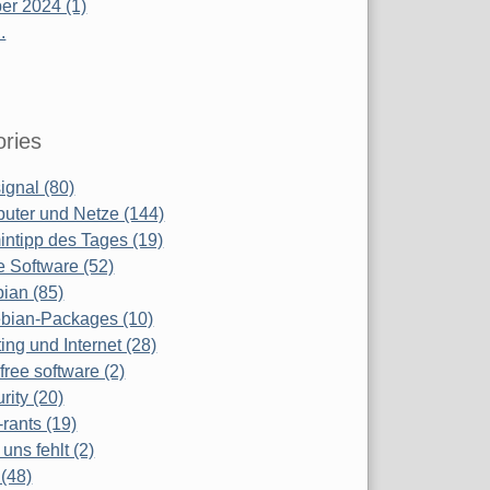
r 2024 (1)
.
ries
ignal (80)
uter und Netze (144)
ntipp des Tages (19)
e Software (52)
ian (85)
bian-Packages (10)
ing und Internet (28)
free software (2)
rity (20)
-rants (19)
uns fehlt (2)
(48)