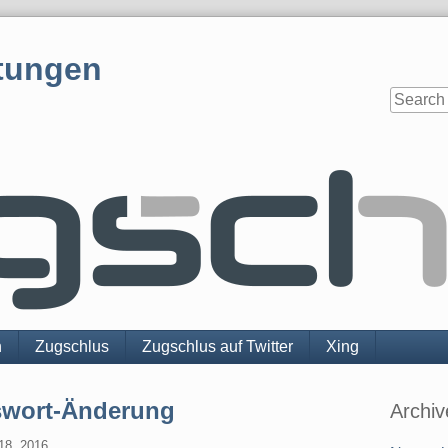
tungen
n
Zugschlus
Zugschlus auf Twitter
Xing
Sidebar
swort-Änderung
Archiv
18. 2016