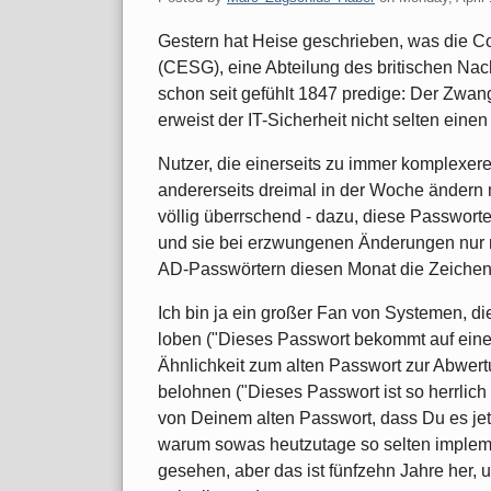
Gestern hat Heise geschrieben, was die C
(CESG), eine Abteilung des britischen Nac
schon seit gefühlt 1847 predige: Der Zwa
erweist der IT-Sicherheit nicht selten eine
Nutzer, die einerseits zu immer komplex
andererseits dreimal in der Woche ändern m
völlig überrschend - dazu, diese Passwort
und sie bei erzwungenen Änderungen nur m
AD-Passwörtern diesen Monat die Zeichenk
Ich bin ja ein großer Fan von Systemen, d
loben ("Dieses Passwort bekommt auf einer
Ähnlichkeit zum alten Passwort zur Abwertun
belohnen ("Dieses Passwort ist so herrlich
von Deinem alten Passwort, dass Du es jetz
warum sowas heutzutage so selten impleme
gesehen, aber das ist fünfzehn Jahre her, u