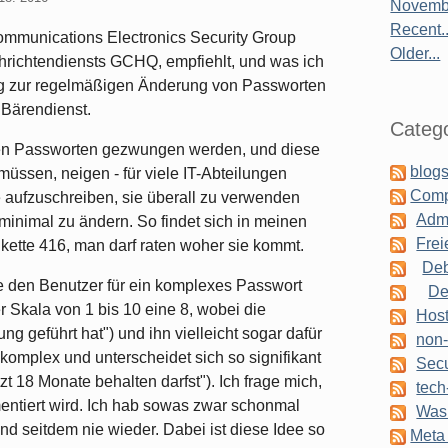
Novembe
Recent..
ommunications Electronics Security Group
Older...
hrichtendiensts GCHQ, empfiehlt, und was ich
ng zur regelmäßigen Änderung von Passworten
n Bärendienst.
Catego
eren Passworten gezwungen werden, und diese
blogs
üssen, neigen - für viele IT-Abteilungen
Comp
e aufzuschreiben, sie überall zu verwenden
Admi
inimal zu ändern. So findet sich in meinen
Frei
ette 416, man darf raten woher sie kommt.
Deb
ie den Benutzer für ein komplexes Passwort
De
 Skala von 1 bis 10 eine 8, wobei die
Host
g geführt hat") und ihn vielleicht sogar dafür
non-
 komplex und unterscheidet sich so signifikant
Secu
t 18 Monate behalten darfst"). Ich frage mich,
tech
ntiert wird. Ich hab sowas zwar schonmal
Was 
nd seitdem nie wieder. Dabei ist diese Idee so
Meta 