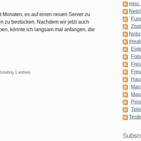
misc 
Netzl
eit Monaten, es auf einen neuen Server zu
Fun
en zu bestücken. Nachdem wir jetzt auch
Zita
ben, könnte ich langsam mal anfangen, die
Notiz
#real
Eink
Foto
Frei
Freu
totaling 1 entries
Hau
Man
Mau
Pers
Tele
Testb
Subsc