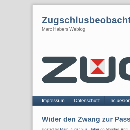
Skip
to
Zugschlusbeobach
content
Marc Habers Weblog
Navigation
Impressum
Datenschutz
Incluesio
Wider den Zwang zur Pas
Posted by
Marc 'Zugschlus' Haber
on
Monday, April 