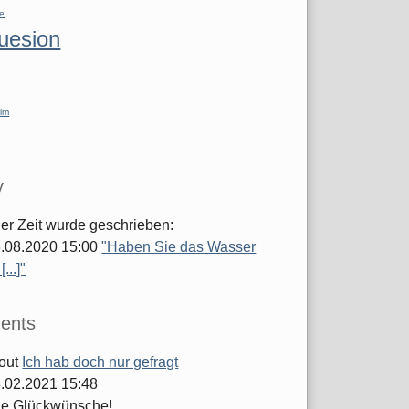
re
luesion
im
y
ger Zeit wurde geschrieben:
.08.2020 15:00
"Haben Sie das Wasser
...]"
ents
out
Ich hab doch nur gefragt
.02.2021 15:48
he Glückwünsche!