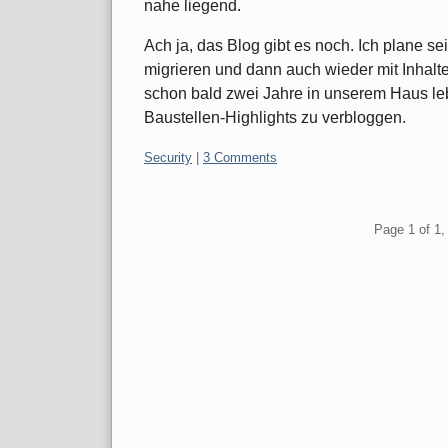
nahe liegend.
Ach ja, das Blog gibt es noch. Ich plane s
migrieren und dann auch wieder mit Inhalt
schon bald zwei Jahre in unserem Haus le
Baustellen-Highlights zu verbloggen.
Categories:
Security
|
3 Comments
Pagination
Page 1 of 1, 