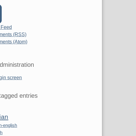
 Feed
ents (RSS)
ents (Atom)
dministration
gin screen
agged entries
ian
n-english
sh