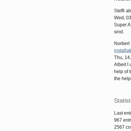
Steffi
ab
Wed, 03
Super Ar
sind.
Norbert
installa
Thu, 14
Albeit I
help of 
the helpf
Statist
Last ent
967
entr
2567
co