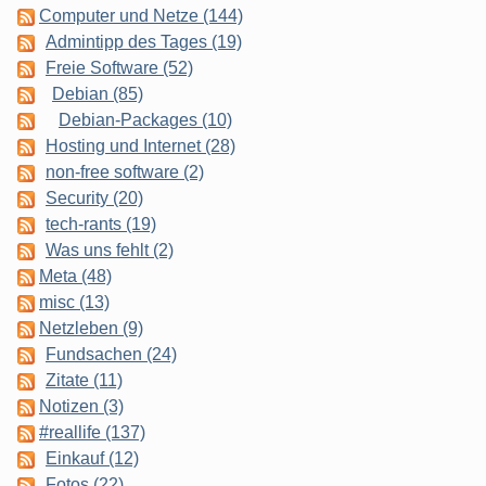
Computer und Netze (144)
Admintipp des Tages (19)
Freie Software (52)
Debian (85)
Debian-Packages (10)
Hosting und Internet (28)
non-free software (2)
Security (20)
tech-rants (19)
Was uns fehlt (2)
Meta (48)
misc (13)
Netzleben (9)
Fundsachen (24)
Zitate (11)
Notizen (3)
#reallife (137)
Einkauf (12)
Fotos (22)