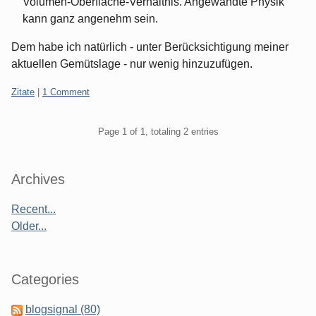
Volumen-Oberfläche-Verhältnis. Angewandte Physik
kann ganz angenehm sein.
Dem habe ich natürlich - unter Berücksichtigung meiner
aktuellen Gemütslage - nur wenig hinzuzufügen.
Categories:
Zitate
|
1 Comment
Pagination
Page 1 of 1, totaling 2 entries
Sidebar
Archives
Recent...
Older...
Categories
blogsignal (80)