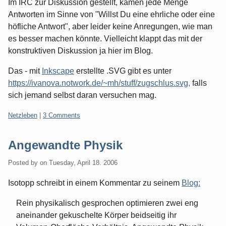
Im IRC zur Diskussion gestellt, kamen jede Menge
Antworten im Sinne von "Willst Du eine ehrliche oder eine
höfliche Antwort", aber leider keine Anregungen, wie man
es besser machen könnte. Vielleicht klappt das mit der
konstruktiven Diskussion ja hier im Blog.
Das - mit
Inkscape
erstellte .SVG gibt es unter
https://ivanova.notwork.de/~mh/stuff/zugschlus.svg,
falls
sich jemand selbst daran versuchen mag.
Categories:
Netzleben
|
3 Comments
Angewandte Physik
Posted by
on
Tuesday, April 18. 2006
Isotopp schreibt in einem Kommentar zu seinem
Blog:
Rein physikalisch gesprochen optimieren zwei eng
aneinander gekuschelte Körper beidseitig ihr