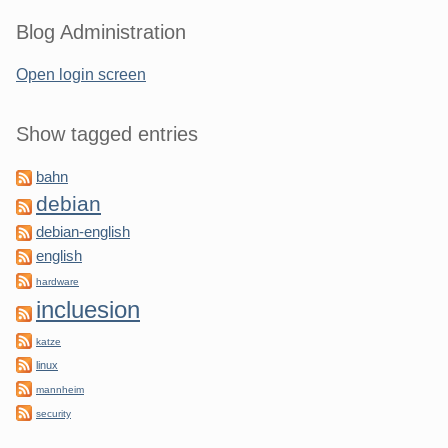
Blog Administration
Open login screen
Show tagged entries
bahn
debian
debian-english
english
hardware
incluesion
katze
linux
mannheim
security