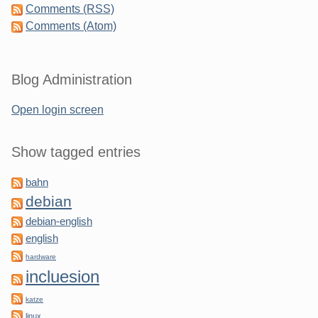
Comments (RSS)
Comments (Atom)
Blog Administration
Open login screen
Show tagged entries
bahn
debian
debian-english
english
hardware
incluesion
katze
linux