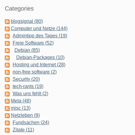
Categories
blogsignal (80)
Computer und Netze (144)
Admintipp des Tages (19)
Freie Software (52)
Debian (85)
Debian-Packages (10)
Hosting und Internet (28)
non-free software (2)
Security (20)
tech-rants (19)
Was uns fehlt (2)
Meta (48)
misc (13)
Netzleben (9)
Fundsachen (24)
Zitate (11)