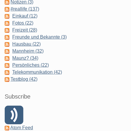
Notizen (3)
#reallife (137)
Einkauf (12)
Fotos (22)
Freizeit (28)
Freunde und Bekannte (3)
Hausbau (22)
Mannheim (32)
Maunz? (34)
Persönliches (22)
Telekommunikation (42)
Testblog (42)
Subscribe
Atom Feed