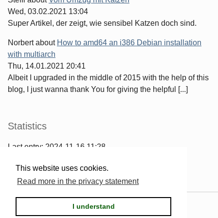
Wed, 03.02.2021 13:04
Super Artikel, der zeigt, wie sensibel Katzen doch sind.
Norbert
about
How to amd64 an i386 Debian installation
with multiarch
Thu, 14.01.2021 20:41
Albeit I upgraded in the middle of 2015 with the help of this
blog, I just wanna thank You for giving the helpful [...]
Statistics
Last entry:
2024-11-16 11:28
967
entries written
This website uses cookies.
2567
comments have been made
Read more in the privacy statement
Powered by
Serendipity
& the
2k11
theme.
I understand