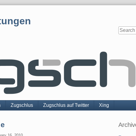
tungen
n
Zugschlus
Zugschlus auf Twitter
Xing
Sidebar
de
Archiv
uary 16. 2010