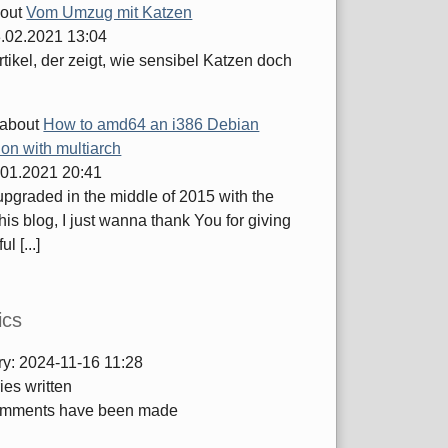
out
Vom Umzug mit Katzen
.02.2021 13:04
tikel, der zeigt, wie sensibel Katzen doch
about
How to amd64 an i386 Debian
tion with multiarch
.01.2021 20:41
 upgraded in the middle of 2015 with the
this blog, I just wanna thank You for giving
ul [...]
ics
ry:
2024-11-16 11:28
ies written
mments have been made