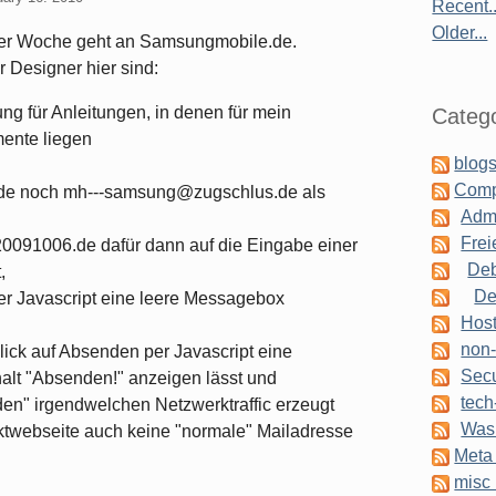
Recent..
Older...
 der Woche geht an Samsungmobile.de.
Designer hier sind:
ng für Anleitungen, in denen für mein
Catego
ente liegen
blogs
Comp
e noch mh---samsung@zugschlus.de als
Admi
Frei
0091006.de dafür dann auf die Eingabe einer
Deb
,
De
er Javascript eine leere Messagebox
Host
non-
ick auf Absenden per Javascript eine
Secu
alt "Absenden!" anzeigen lässt und
tech
den" irgendwelchen Netzwerktraffic erzeugt
Was 
aktwebseite auch keine "normale" Mailadresse
Meta 
misc 