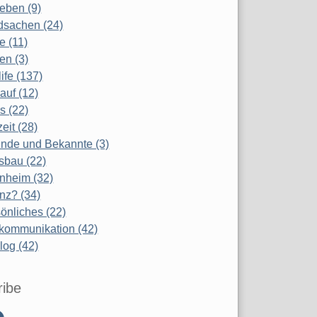
eben (9)
dsachen (24)
te (11)
en (3)
life (137)
auf (12)
s (22)
zeit (28)
nde und Bekannte (3)
sbau (22)
nheim (32)
nz? (34)
önliches (22)
kommunikation (42)
log (42)
ribe