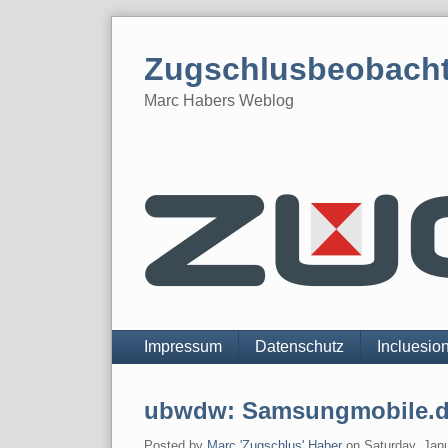
Skip
to
Zugschlusbeobach
content
Marc Habers Weblog
Navigation
Impressum
Datenschutz
Incluesio
ubwdw: Samsungmobile.
Posted by
Marc 'Zugschlus' Haber
on
Saturday, Jan