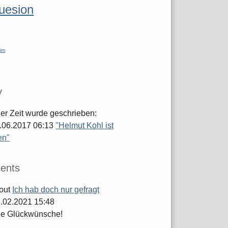
luesion
im
y
ger Zeit wurde geschrieben:
.06.2017 06:13
"Helmut Kohl ist
en"
ents
out
Ich hab doch nur gefragt
.02.2021 15:48
he Glückwünsche!