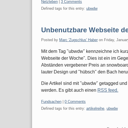
Categories:
Netzleben
|
3 Comments
Defined tags for this entry:
ubwdw
Unbenutzbare Webseite d
Posted by
Marc 'Zugschlus' Haber
on
Friday, Januar
Mit dem Tag "ubwdw" kennzeichne ich kurze
Webseite der Woche". Dies ist ein im Ge
Abständen vergebener Preis an snowboarde
lauter Design und "hübsch" den Bach heru
Die Artikel sind mit "ubwdw" getagged und
werden. Es gibt auch einen
RSS feed.
Categories:
Fundsachen
|
0 Comments
Defined tags for this entry:
artikelreihe
,
ubwdw