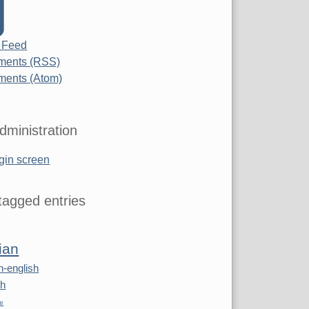
 Feed
ents (RSS)
ents (Atom)
dministration
gin screen
agged entries
ian
n-english
sh
re