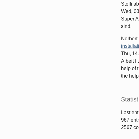
Steffi
ab
Wed, 03
Super Ar
sind.
Norbert
installa
Thu, 14
Albeit I
help of 
the helpf
Statist
Last ent
967
entr
2567
co