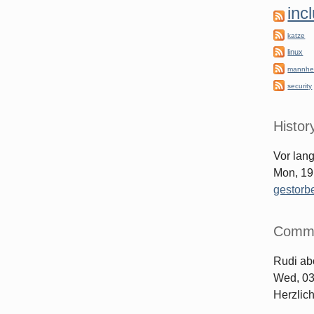
inc
katze
linux
mannhe
security
Histor
Vor lan
Mon, 19
gestorb
Comm
Rudi
ab
Wed, 03
Herzlic