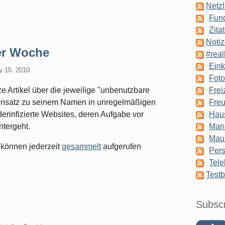
Netzl
Fun
Zita
Notiz
er Woche
#real
Eink
y 15. 2010
Foto
 Artikel über die jeweilige "unbenutzbare
Frei
gensatz zu seinem Namen in unregelmäßigen
Freu
rinfizierte Websites, deren Aufgabe vor
Hau
ntergeht.
Man
Mau
 können jederzeit
gesammelt
aufgerufen
Pers
Tele
Testb
Subsc