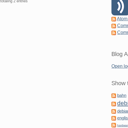
totaling 2 entries
Atom
Comm
Comm
Blog A
Open lo
Show t
bahn
deb
debia
engli
hardwa