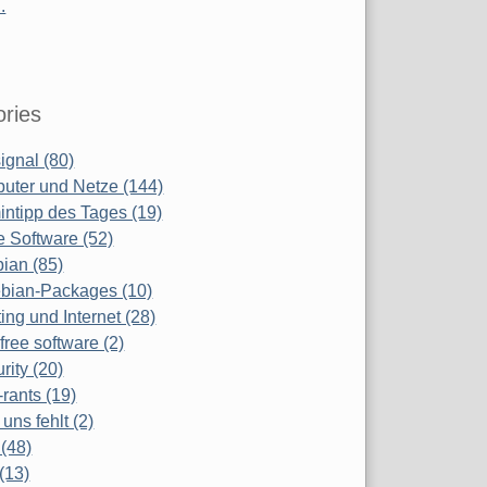
.
ries
ignal (80)
uter und Netze (144)
ntipp des Tages (19)
e Software (52)
ian (85)
bian-Packages (10)
ing und Internet (28)
free software (2)
rity (20)
-rants (19)
uns fehlt (2)
(48)
(13)