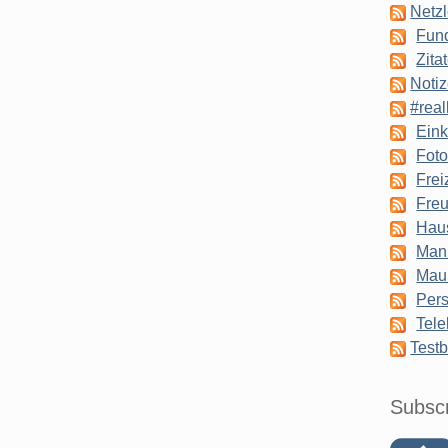
Netzl
Fun
Zita
Notiz
#real
Eink
Foto
Frei
Freu
Hau
Man
Mau
Pers
Tele
Testb
Subsc