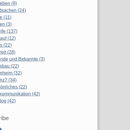
eben (9)
dsachen (24)
te (11)
en (3)
life (137)
auf (12)
s (22)
zeit (28)
nde und Bekannte (3)
sbau (22)
nheim (32)
nz? (34)
önliches (22)
kommunikation (42)
log (42)
ribe