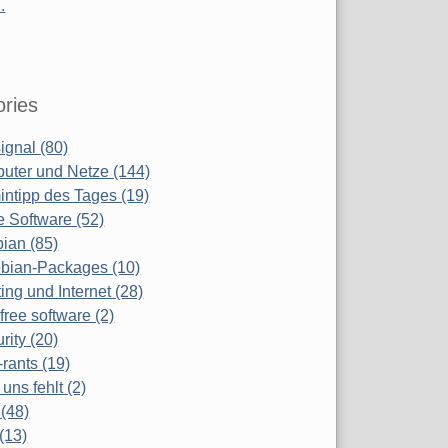
.
ries
ignal (80)
uter und Netze (144)
ntipp des Tages (19)
e Software (52)
ian (85)
bian-Packages (10)
ing und Internet (28)
free software (2)
rity (20)
-rants (19)
uns fehlt (2)
(48)
(13)