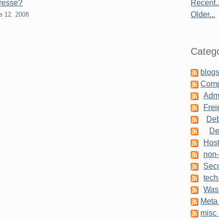
dresse?
Recent..
Older...
e 12. 2008
Catego
blogs
Comp
Admi
Frei
Deb
De
Host
non-
Secu
tech
Was 
Meta 
misc 