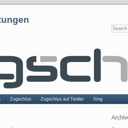
tungen
n
Zugschlus
Zugschlus auf Twitter
Xing
Sidebar
Archiv