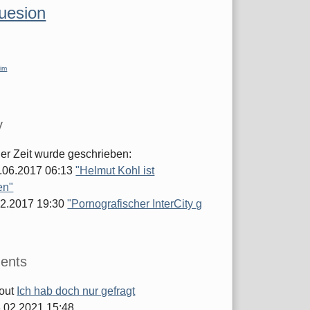
luesion
im
y
ger Zeit wurde geschrieben:
.06.2017 06:13
"Helmut Kohl ist
en"
.02.2017 19:30
"Pornografischer InterCity g
ents
out
Ich hab doch nur gefragt
.02.2021 15:48