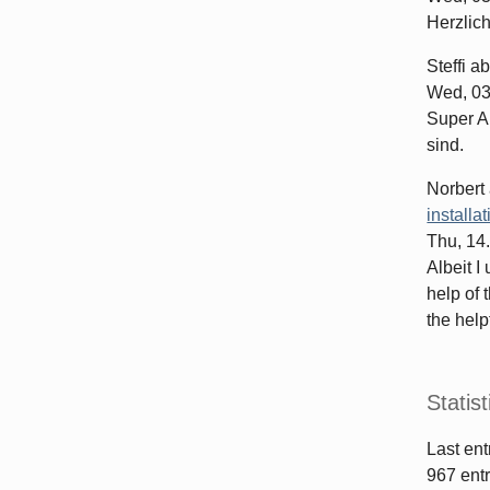
Herzlic
Steffi
ab
Wed, 03
Super Ar
sind.
Norbert
installa
Thu, 14
Albeit I
help of 
the helpf
Statist
Last ent
967
entr