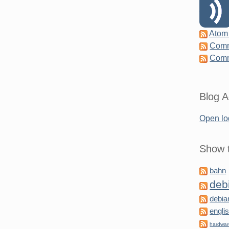
Atom
Comm
Comm
Blog A
Open lo
Show t
bahn
deb
debia
engli
hardwa