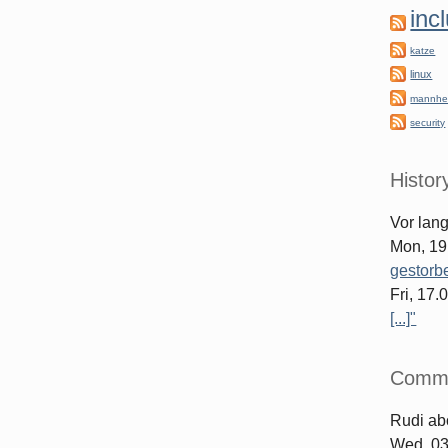
inc
katze
linux
mannhe
security
Histor
Vor lan
Mon, 19
gestorb
Fri, 17
[...]"
Comm
Rudi
ab
Wed, 03