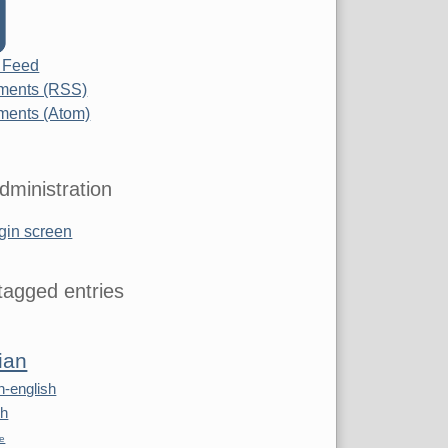
 Feed
ents (RSS)
ents (Atom)
dministration
gin screen
agged entries
ian
n-english
sh
re