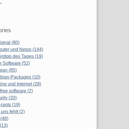
.
ries
ignal (80)
uter und Netze (144)
ntipp des Tages (19)
e Software (52)
ian (85)
bian-Packages (10)
ing und Internet (28)
free software (2)
rity (20)
-rants (19)
uns fehlt (2)
(48)
(13)