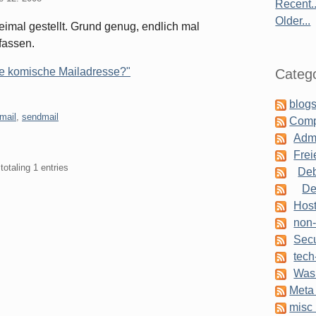
Recent..
Older...
eimal gestellt. Grund genug, endlich mal
fassen.
ne komische Mailadresse?"
Catego
blogs
mail
,
sendmail
Comp
Admi
Frei
totaling 1 entries
Deb
De
Host
non-
Secu
tech
Was 
Meta 
misc 