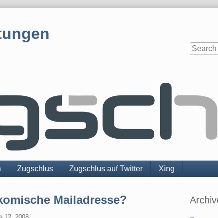
tungen
n
Zugschlus
Zugschlus auf Twitter
Xing
Sidebar
 komische Mailadresse?
Archiv
e 12. 2008