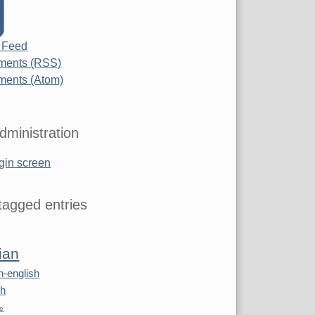
 Feed
ents (RSS)
ents (Atom)
dministration
gin screen
agged entries
ian
n-english
sh
re