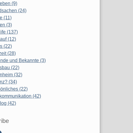
eben (9)
dsachen (24)
te (11)
en (3)
life (137)
auf (12)
s (22)
zeit (28)
nde und Bekannte (3)
sbau (22)
nheim (32)
nz? (34)
önliches (22)
kommunikation (42)
log (42)
ribe