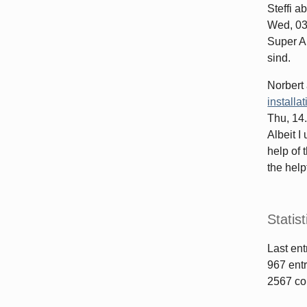
Steffi
ab
Wed, 03
Super Ar
sind.
Norbert
installa
Thu, 14
Albeit I
help of 
the helpf
Statist
Last ent
967
entr
2567
co