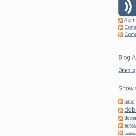
Atom
Comm
Comm
Blog A
Open lo
Show t
bahn
deb
debia
engli
hardwa