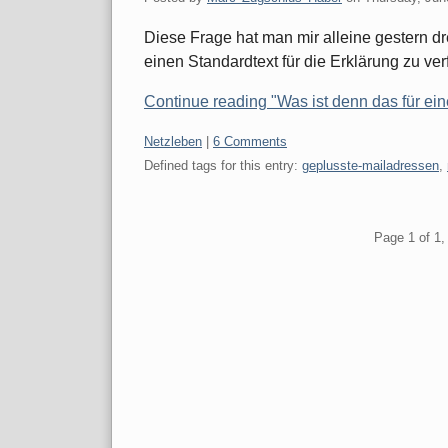
Diese Frage hat man mir alleine gestern dr
einen Standardtext für die Erklärung zu ver
Continue reading "Was ist denn das für ei
Categories:
Netzleben
|
6 Comments
Defined tags for this entry:
geplusste-mailadressen
,
Pagination
Page 1 of 1, 