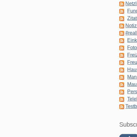
Netzl
Fun
Zita
Notiz
#real
Eink
Foto
Frei
Freu
Hau
Man
Mau
Pers
Tele
Testb
Subsc