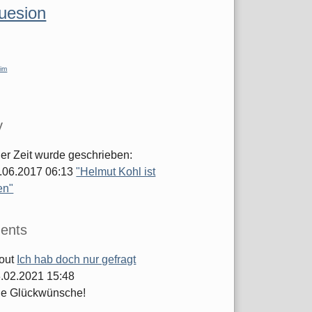
luesion
im
y
ger Zeit wurde geschrieben:
.06.2017 06:13
"Helmut Kohl ist
en"
ents
out
Ich hab doch nur gefragt
.02.2021 15:48
he Glückwünsche!