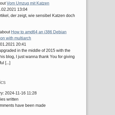
out
Vom Umzug mit Katzen
.02.2021 13:04
tikel, der zeigt, wie sensibel Katzen doch
about
How to amd64 an i386 Debian
tion with multiarch
.01.2021 20:41
 upgraded in the middle of 2015 with the
this blog, I just wanna thank You for giving
ul [...]
ics
ry:
2024-11-16 11:28
ies written
mments have been made