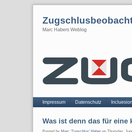
Skip
to
Zugschlusbeobach
content
Marc Habers Weblog
Navigation
Impressum
Datenschutz
Incluesio
Was ist denn das für eine
Posted by
Marc 'Zugschlus' Haber
on
Thursday, Jun