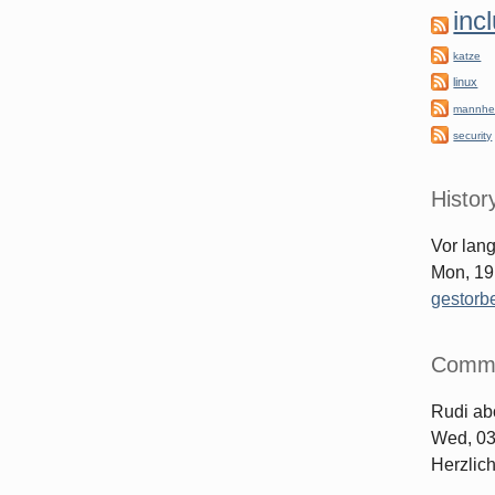
inc
katze
linux
mannhe
security
Histor
Vor lan
Mon, 19
gestorb
Comm
Rudi
ab
Wed, 03
Herzlic