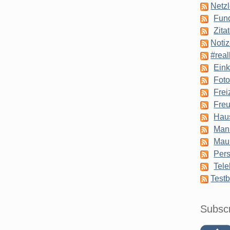
Netzl
Fun
Zita
Notiz
#real
Eink
Foto
Frei
Freu
Hau
Man
Mau
Pers
Tele
Testb
Subsc