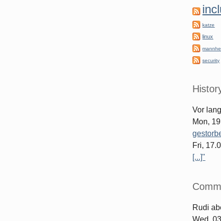
inc
katze
linux
mannhe
security
Histor
Vor lan
Mon, 19
gestorb
Fri, 17
[...]"
Comm
Rudi
ab
Wed, 03