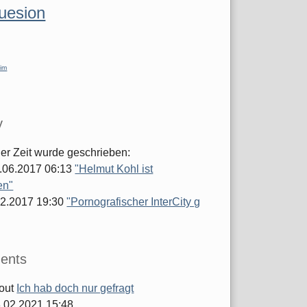
luesion
im
y
ger Zeit wurde geschrieben:
.06.2017 06:13
"Helmut Kohl ist
en"
.02.2017 19:30
"Pornografischer InterCity g
ents
out
Ich hab doch nur gefragt
.02.2021 15:48