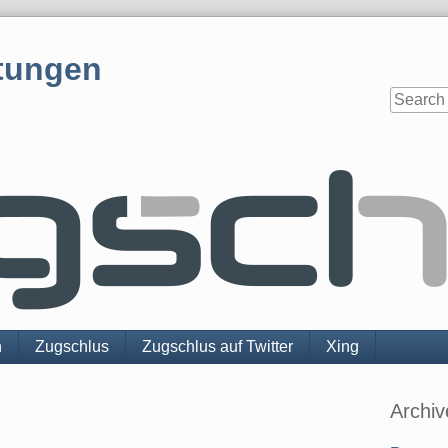
tungen
n
Zugschlus
Zugschlus auf Twitter
Xing
Sidebar
Archiv