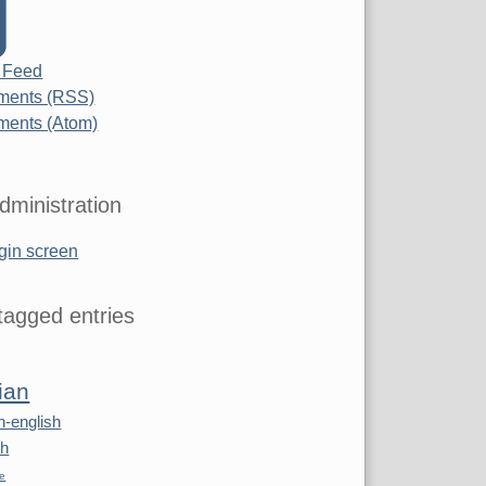
 Feed
ents (RSS)
ents (Atom)
dministration
gin screen
agged entries
ian
n-english
sh
re