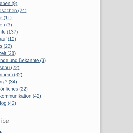
eben (9)
dsachen (24)
te (11)
en (3)
life (137)
auf (12)
s (22)
zeit (28)
nde und Bekannte (3)
sbau (22)
nheim (32)
nz? (34)
önliches (22)
kommunikation (42)
log (42)
ribe