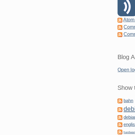
Atom
Comm
Comm
Blog A
Open lo
Show t
bahn
deb
debia
engli
hardwa