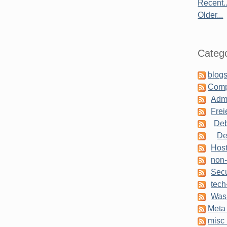
Recent..
Older...
Catego
blogs
Comp
Admi
Frei
Deb
De
Host
non-
Secu
tech
Was 
Meta 
misc 