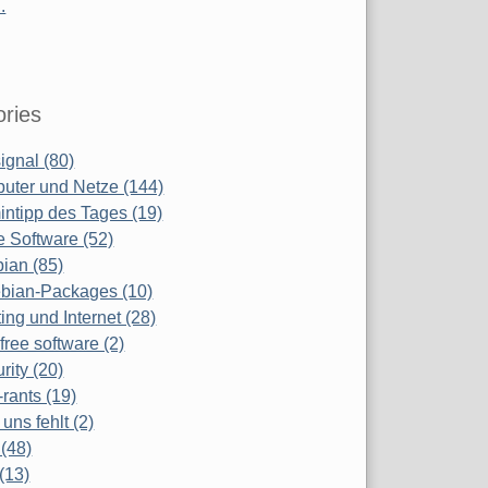
.
ries
ignal (80)
uter und Netze (144)
ntipp des Tages (19)
e Software (52)
ian (85)
bian-Packages (10)
ing und Internet (28)
free software (2)
rity (20)
-rants (19)
uns fehlt (2)
(48)
(13)