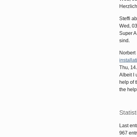
Herzlic
Steffi
ab
Wed, 03
Super Ar
sind.
Norbert
installa
Thu, 14
Albeit I
help of 
the helpf
Statist
Last ent
967
entr