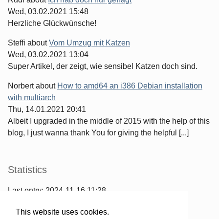
Wed, 03.02.2021 15:48
Herzliche Glückwünsche!
Steffi
about
Vom Umzug mit Katzen
Wed, 03.02.2021 13:04
Super Artikel, der zeigt, wie sensibel Katzen doch sind.
Norbert
about
How to amd64 an i386 Debian installation
with multiarch
Thu, 14.01.2021 20:41
Albeit I upgraded in the middle of 2015 with the help of this
blog, I just wanna thank You for giving the helpful [...]
Statistics
Last entry:
2024-11-16 11:28
967
entries written
This website uses cookies.
2567
comments have been made