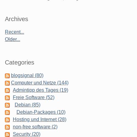
Sidebar
Archives
Recent...
Older...
Categories
blogsignal (80)
Computer und Netze (144)
Admintipp des Tages (19)
Freie Software (52)
Debian (85)
Debian-Packages (10)
Hosting und Internet (28)
non-free software (2)
Security (20)