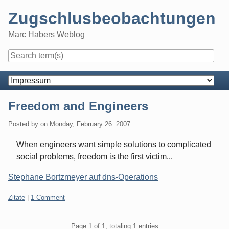
Skip
Zugschlusbeobachtungen
to
content
Marc Habers Weblog
Navigation
Freedom and Engineers
Posted by
on
Monday, February 26. 2007
When engineers want simple solutions to complicated
social problems, freedom is the first victim...
Stephane Bortzmeyer auf dns-Operations
Categories:
Zitate
|
1 Comment
Pagination
Page 1 of 1, totaling 1 entries