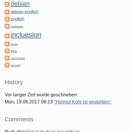
debian
debian-english
english
hardware
incluesion
katze
linux
mannheim
security
History
Vor langer Zeit wurde geschrieben:
Mon, 19.06.2017 06:13
"Helmut Kohl ist gestorben"
Comments
Rudi
about
Ich hab doch nur gefragt